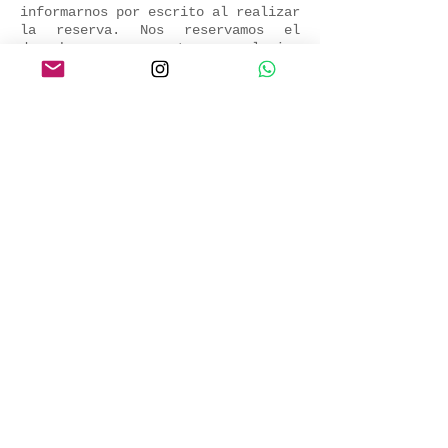
informarnos por escrito al realizar
la reserva. Nos reservamos el
derecho, a nuestro exclusivo
criterio, de aceptar, rechazar o
eliminar a cualquier persona de un
recorrido (a la salida o durante el
recorrido) que consideramos
imposible de cumplir con las
exigencias físicas del recorrido.
Go Fishing Peru no asume ninguna
responsabilidad por la atención
médica que se le brinde. Usted
acepta asumir todos los costos de
atención médica y transporte
relacionados que se le brinden
durante el recorrido.
Código de conducta:
El objetivo de este código de
conducta es promover el
comportamiento ético y las
prácticas responsables, como
viajero de Go Fishing Peru te
compromete a:
Respetar a todos los compañeros de