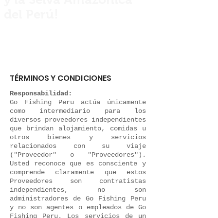
del Perú!
Private guided fishing trips across Peru
for anglers, explorers and nature
lovers.
TÉRMINOS Y CONDICIONES
Responsabilidad:
Go Fishing Peru actúa únicamente
como intermediario para los
diversos proveedores independientes
que brindan alojamiento, comidas u
otros bienes y servicios
relacionados con su viaje
("Proveedor" o "Proveedores").
Usted reconoce que es consciente y
comprende claramente que estos
Proveedores son contratistas
independientes, no son
administradores de Go Fishing Peru
y no son agentes o empleados de Go
Fishing Peru. Los servicios de un