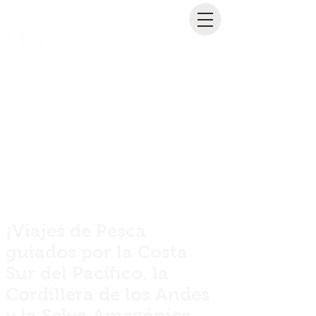
¡Viajes de Pesca
guiados por la Costa
Sur del Pacífico, la
Cordillera de los Andes
y la Selva Amazónica