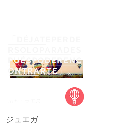
Private guided fishing trips across Peru
for anglers, explorers and nature
lovers.
「DÉJATEPERDE
RSOLOPARADES
PUÉSPODERENC
ONTRARTE」。
ホセ・ラモス
ジュエガ