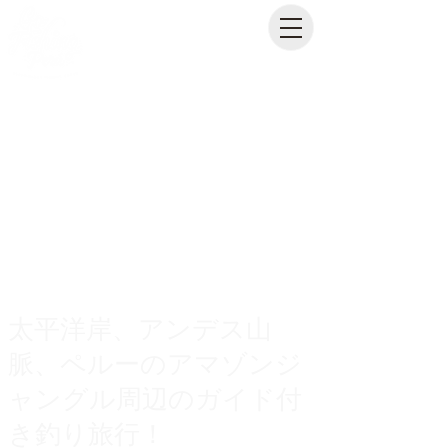
太平洋岸、アンデス山
脈、ペルーのアマゾンジ
ャングル周辺のガイド付
き釣り旅行！