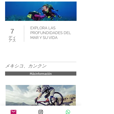
EXPLORA LAS
7
PROFUNDIDADES DEL
ディ
MAR Y SU VIDA
アス
メキシコ、カンクン
Másinformación
ENBICIPORLASMONTAÑ