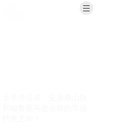
太平洋沿岸、安第斯山脉
和秘鲁亚马逊丛林的导游
钓鱼之旅！
Private guided fishing trips across Peru