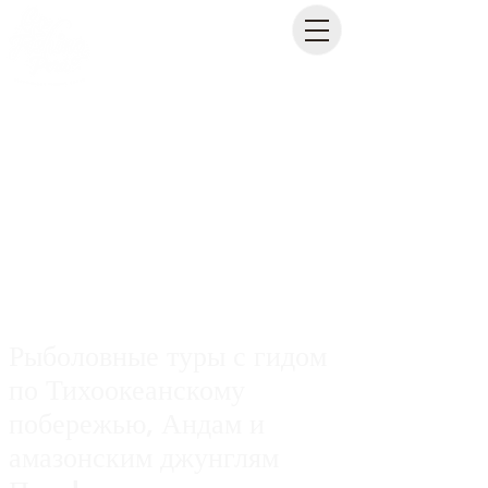
Рыболовные туры с гидом
по Тихоокеанскому
побережью, Андам и
амазонским джунглям