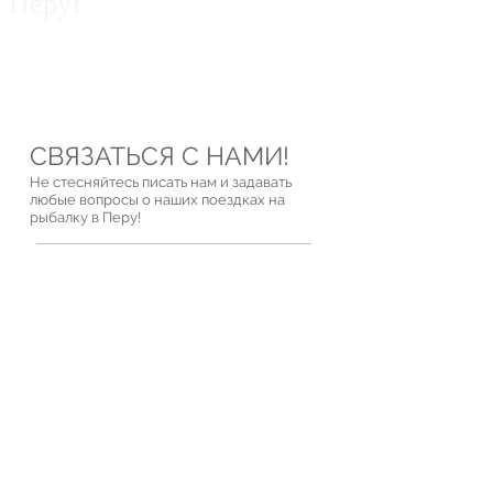
Перу!
Private guided fishing trips across Peru
for anglers, explorers and nature
lovers.
СВЯЗАТЬСЯ С НАМИ!
Не стесняйтесь писать нам и задавать
любые вопросы о наших поездках на
рыбалку в Перу!