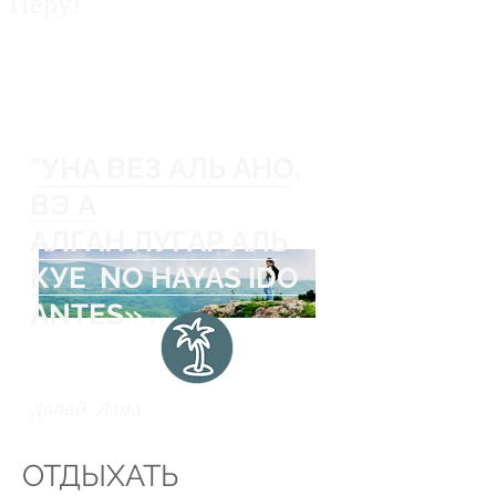
Перу!
Private guided fishing trips across Peru
for anglers, explorers and nature
lovers.
"УНА ВЕЗ АЛЬ АНО,
ВЭ А
АЛГАН ЛУГАР АЛЬ
КУЕ
NO HAYAS IDO
ANTES»
.
Далай Лама
ОТДЫХАТЬ