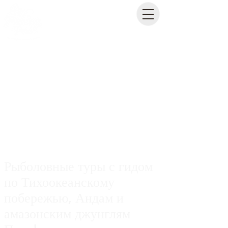
Рыболовные туры с гидом
по Тихоокеанскому
побережью, Андам и
амазонским джунглям