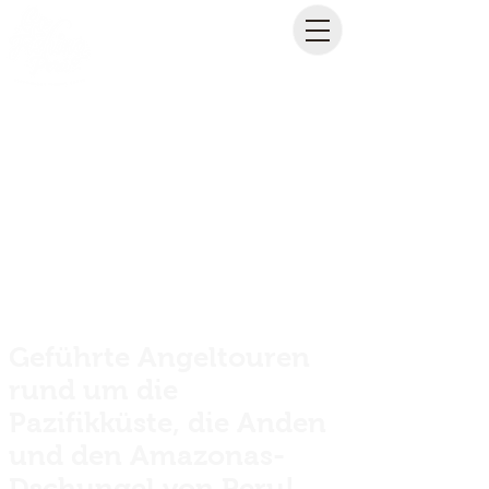
Geführte Angeltouren
rund um die
Pazifikküste, die Anden
und den Amazonas-
Dschungel von Peru!