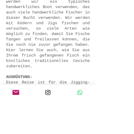
werden wir ein typisches
handwerkliches Boot verwenden, das
auch viele handwerkliche Fischer in
dieser Bucht verwenden. Wir werden
mit Ködern und Jigs fischen und
versuchen, so viele Arten wie
möglich zu finden, damit Sie Fische
fangen und freilassen können, die
Sie noch nie zuvor gefangen haben.
Hier lernen Sie auch, wie Sie aus
Ihrem frisch gefangenen Fisch ein
köstliches traditionelles Ceviche
zubereiten.
AUSRÜSTUNG:
Diese Reise ist für die Jigging-
oder Casting-Angeltechnik. Fühlen
Sie sich frei, Ihre eigene Rute,
Rolle und Ausrüstung Ihrer Wahl
mitzubringen, wenn nicht, können
wir Sie mieten.
ARTEN, DIE SIE FANGEN KÖNNEN:
Weißer Peje (Caulolatilus affinis)
Tramboyo (Labrisomus philippi)