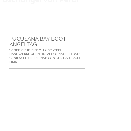
Private guided fishing trips across Peru
for anglers, explorers and nature
lovers.
PUCUSANA BAY BOOT
ANGELTAG
GEHEN SIE IN EINEM TYPISCHEN
HANDWERKLICHEN HOLZBOOT ANGELN UND
GENIESSEN SIE DIE NATUR IN DER NÄHE VON
LIMA