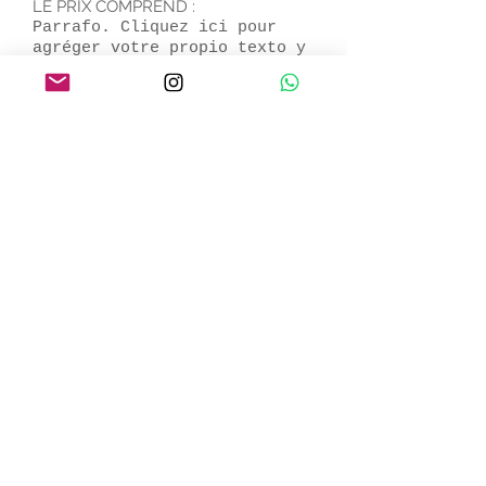
LE PRIX COMPREND :
Parrafo. Cliquez ici pour
agréger votre propio texto y
editar. Es facile. Haz clic
en Editar Texto o double
clic aquí para agregar tu
contenido y cambiar la
fuente.
NO TE OLVIDES :
Parrafo. Cliquez ici pour
agréger votre propio texto y
editar. Es facile. Haz clic
en Editar Texto o double
clic aquí para agregar tu
contenido y cambiar la
fuente.
CONSEILS NUESTROS :
Parrafo. Cliquez ici pour
agréger votre propio texto y
editar. Es facile. Haz clic
en Editar Texto o double