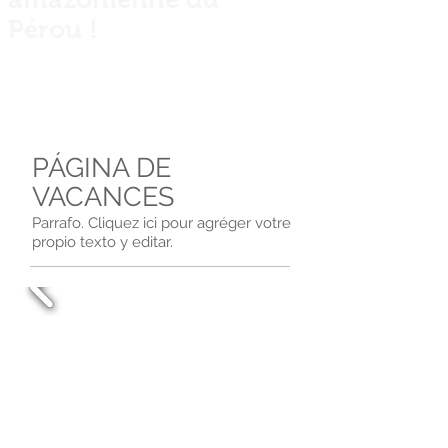
Pérou !
Private guided fishing trips across Peru
for anglers, explorers and nature
lovers.
PÁGINA DE
VACANCES
Parrafo. Cliquez ici pour agréger votre
propio texto y editar.