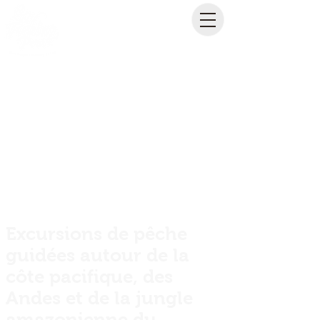
Excursions de pêche
guidées autour de la
côte pacifique, des
Andes et de la jungle
amazonienne du