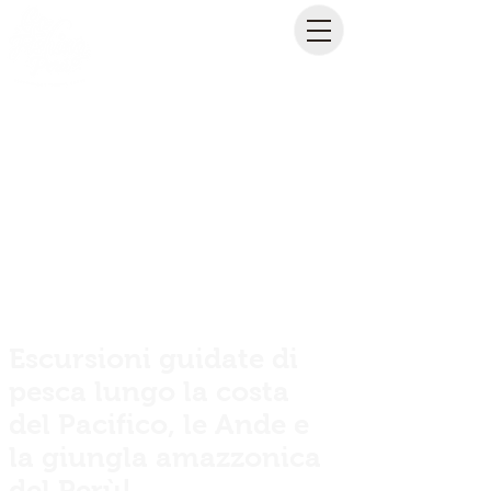
Escursioni guidate di
pesca lungo la costa
del Pacifico, le Ande e
la giungla amazzonica
del Perù!