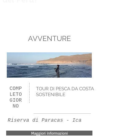
Private guided fishing trips across Peru
for anglers, explorers and nature
lovers.
AVVENTURE
COMP
TOUR DI PESCA DA COSTA
LETO
SOSTENIBILE
GIOR
NO
Riserva di Paracas - Ica
Maggiori informazioni