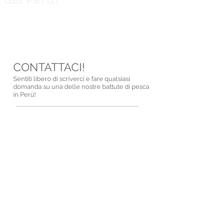
Private guided fishing trips across Peru
for anglers, explorers and nature
lovers.
CONTATTACI!
Sentiti libero di scriverci e fare qualsiasi
domanda su una delle nostre battute di pesca
in Perù!