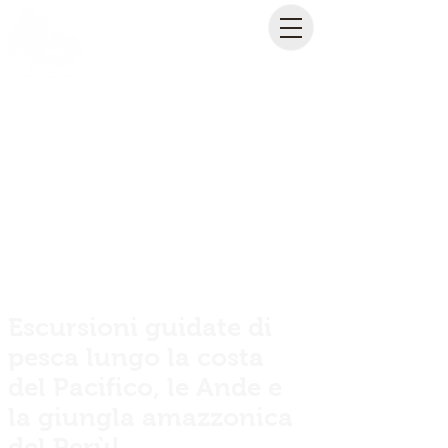
Escursioni guidate di
pesca lungo la costa
del Pacifico, le Ande e
la giungla amazzonica
del Perù!