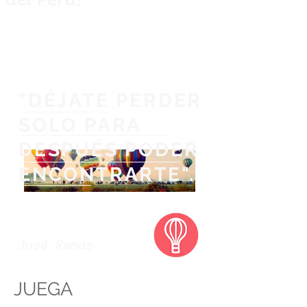
Private guided fishing trips across Peru
for anglers, explorers and nature
lovers.
"DÉJATE PERDER
SOLO PARA
DESPUÉS PODER
ENCONTRARTE".
José Ramos
JUEGA