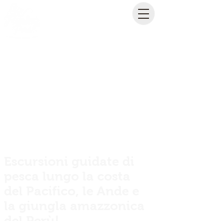
Escursioni guidate di
pesca lungo la costa
del Pacifico, le Ande e
la giungla amazzonica
del Perù!